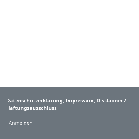
Datenschutzerklärung
,
Impressum
,
Disclaimer /
Haftungsausschluss
User account menu
Anmelden